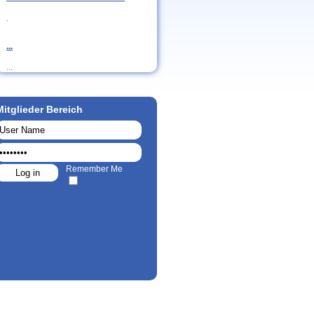
.
...
...
Mitglieder Bereich
Remember Me